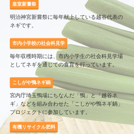
皇室新嘗祭
明治神宮新嘗祭に毎年献上している越谷代表の
ネギです。
市内小学校の社会科見学
毎年収穫時期には、市内小学生の社会科見学場
としてネギを通じての食育を行っています。
こしがや鴨ネギ鍋
宮内庁埼玉鴨場にちなんだ「鴨」と「越谷ネ
ギ」などを組み合わせた「こしがや鴨ネギ鍋」
プロジェクトに参加しています。
有機リサイクル肥料